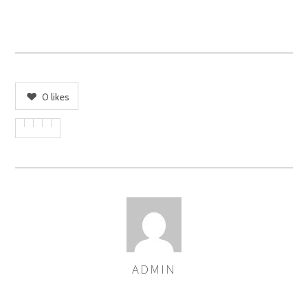
0
likes
ADMIN
AUTOREN