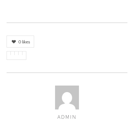
0
likes
ADMIN
AUTOREN