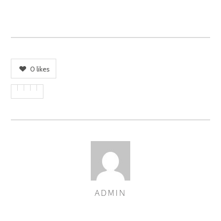
0
likes
ADMIN
AUTOREN