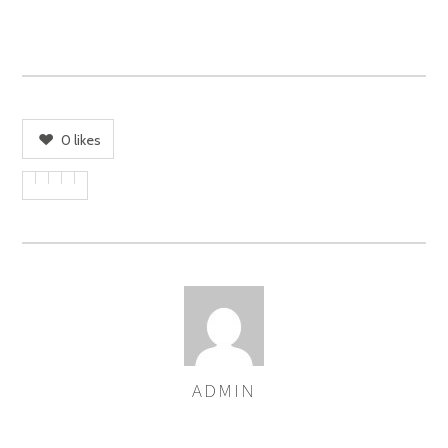
0
likes
ADMIN
AUTOREN