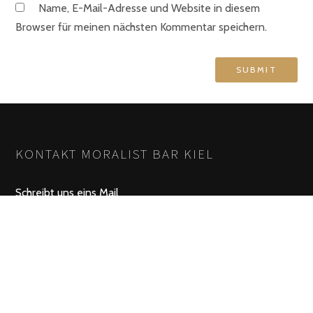
Name, E-Mail-Adresse und Website in diesem
Browser für meinen nächsten Kommentar speichern.
KONTAKT MORALIST BAR KIEL
Schreibt uns eins Mail
service@moralist-bar.de
Öffnungszeiten
Montag – Samstag ab 17:00 Uhr
Sonntag Ruhetag